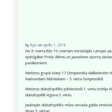
by
Bjss
on
aprīlis 1, 2019
No 9. marta līdz 10. martam norisinājās Latvijas j
spēcīgākie Preiļu Bērnu un jaunatnes sporta skolas
panākumiem.
Meiteņu grupā starp 17 čempionāta dalībniecēm Nelli
Raimondam Mūrniekam – 5. vieta čempionātā.
Meiteņu dubultspēlēs pārliecinoši 1. vietu izcīnīj
dubultspēlē ieguva 3. vietu.
Jauktajās dubultspēlēs mūsu novada galda tenisisti
divas 3. vietas.