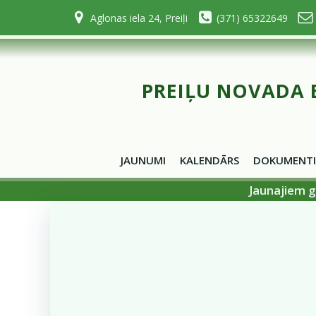
Skip
Aglonas iela 24, Preiļi
(371) 65322649
to
content
PREIĻU NOVADA 
JAUNUMI
KALENDĀRS
DOKUMENTI
Jaunajiem g