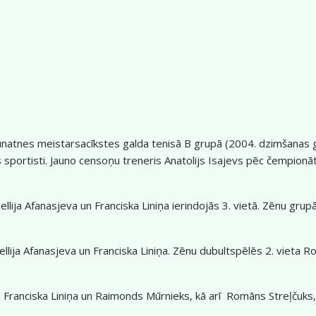
aunatnes meistarsacīkstes galda tenisā B grupā (2004. dzimšanas g
 sportisti. Jauno censoņu treneris Anatolijs Isajevs pēc čempion
ja Afanasjeva un Franciska Liniņa ierindojās 3. vietā. Zēnu grupā 
a Nellija Afanasjeva un Franciska Liniņa. Zēnu dubultspēlēs 2. vie
 Franciska Liniņa un Raimonds Mūrnieks, kā arī Romāns Streļčuks, 