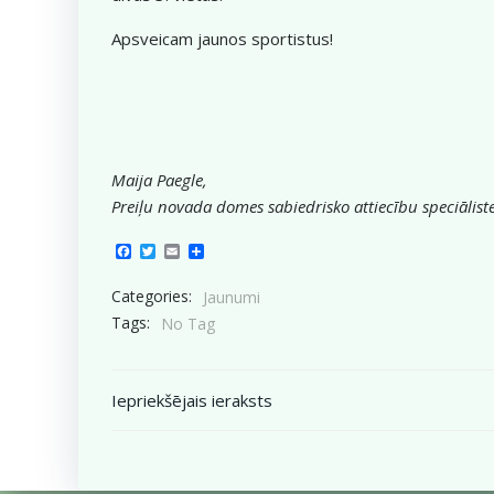
Apsveicam jaunos sportistus!
Maija Paegle,
Preiļu novada domes sabiedrisko attiecību speciālist
Facebook
Twitter
Email
Share
Categories:
Jaunumi
Tags:
No Tag
Post
Iepriekšējais ieraksts
navigation