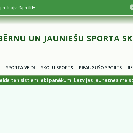
preilubjss@preili.lv
BĒRNU UN JAUNIEŠU SPORTA S
SPORTA VEIDI
SKOLU SPORTS
PIEAUGUŠO SPORTS
RE
alda tenisistiem labi panākumi Latvijas jaunatnes meis