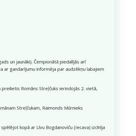
ads un jaunāki). Čempionātā piedalījās arī
āta ar gandarījumu informēja par audzēkņu labajiem
preilietis Romāns Streļčuks ierindojās 2. vietā,
ta Romānam Streļčukam, Raimonds Mūrnieks
spēlējot kopā ar Līvu Bogdanoviču (Iecava) izcīnīja