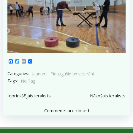
Facebook
Twitter
Email
Share
Categories:
Jaunumi
Pieaugušie un veterāni
Tags:
No Tag
Post
Post
Iepriekšējais ieraksts
Nākošais ieraksts
navigation
navigation
Comments are closed