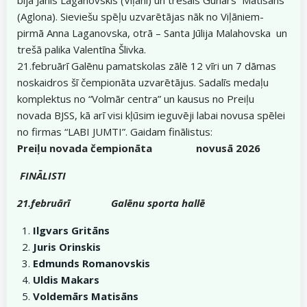
(Aglona). Sieviešu spēļu uzvarētājas nāk no Viļāniem-
pirmā Anna Laganovska, otrā – Santa Jūlija Malahovska un
trešā palika Valentīna Šlivka.
21.februārī Galēnu pamatskolas zālē 12 vīri un 7 dāmas
noskaidros šī čempionāta uzvarētājus. Sadalīs medaļu
komplektus no “Volmār centra” un kausus no Preiļu
novada BJSS, kā arī visi kļūsim ieguvēji labai novusa spēlei
no firmas “LABI JUMTI”. Gaidam finālistus:
Preiļu novada čempionāta novusā 2026
FINĀLISTI
21.februārī Galēnu sporta hallē
Ilgvars Gritāns
Juris Orinskis
Edmunds Romanovskis
Uldis Makars
Voldemārs Matisāns