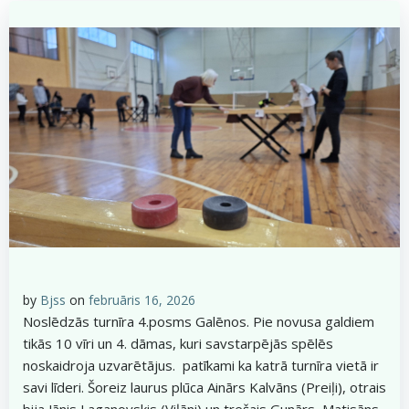
by
Bjss
on
februāris 16, 2026
Noslēdzās turnīra 4.posms Galēnos. Pie novusa galdiem
tikās 10 vīri un 4. dāmas, kuri savstarpējās spēlēs
noskaidroja uzvarētājus. patīkami ka katrā turnīra vietā ir
savi līderi. Šoreiz laurus plūca Ainārs Kalvāns (Preiļi), otrais
bija Jānis Laganovskis (Viļāni) un trešais Gunārs Matisāns