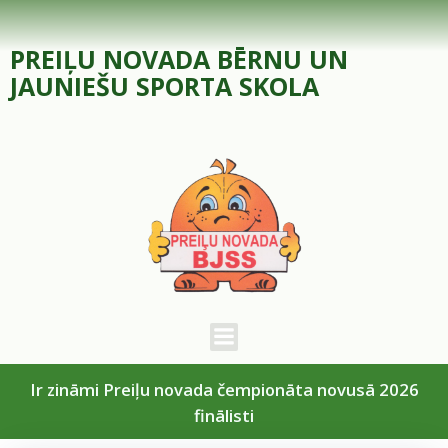
Skip
to
PREIĻU NOVADA BĒRNU UN
content
JAUNIEŠU SPORTA SKOLA
Ir zināmi Preiļu novada čempionāta novusā 2026
finālisti