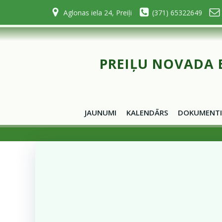
Skip
Aglonas iela 24, Preiļi
(371) 65322649
to
content
PREIĻU NOVADA 
JAUNUMI
KALENDĀRS
DOKUMENTI