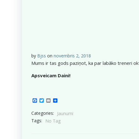
by
Bjss
on
novembris 2, 2018
Mums ir tas gods paziņot, ka par labāko treneri oktob
Apsveicam Daini!
Facebook
Twitter
Email
Share
Categories:
Jaunumi
Tags:
No Tag