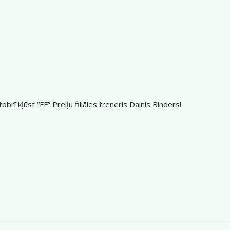
rī kļūst “FF” Preiļu filiāles treneris Dainis Binders!