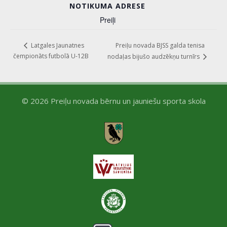
NOTIKUMA ADRESE
Preiļi
Preiļu novada BJSS galda tenisa
Latgales Jaunatnes
čempionāts futbolā U-12B
nodaļas bijušo audzēkņu turnīrs
© 2026 Preiļu novada bērnu un jauniešu sporta skola