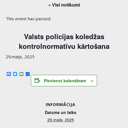
« Visi notikumi
This event has passed.
Valsts policijas koledžas
kontrolnormatīvu kārtošana
29.maijs, 2025
Facebook
Twitter
Email
Share
Pievienot kalendāram
INFORMĀCIJA
Datums un laiks
29.maijs, 2025