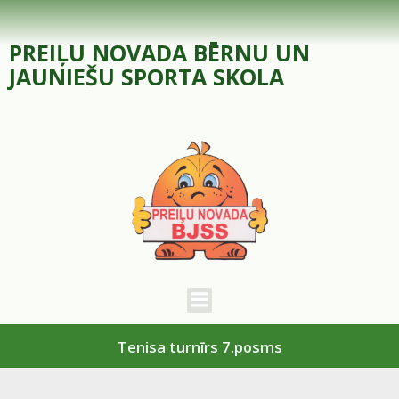
Skip
to
PREIĻU NOVADA BĒRNU UN
content
JAUNIEŠU SPORTA SKOLA
Tenisa turnīrs 7.posms