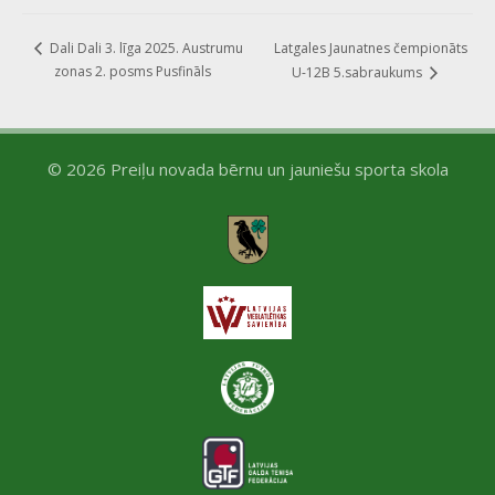
Latgales Jaunatnes čempionāts
Dali Dali 3. līga 2025. Austrumu
zonas 2. posms Pusfināls
U-12B 5.sabraukums
© 2026 Preiļu novada bērnu un jauniešu sporta skola