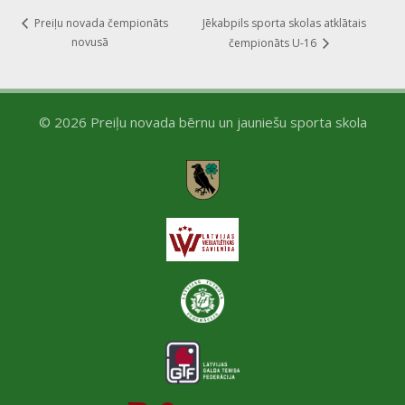
Jēkabpils sporta skolas atklātais
Preiļu novada čempionāts
novusā
čempionāts U-16
© 2026 Preiļu novada bērnu un jauniešu sporta skola