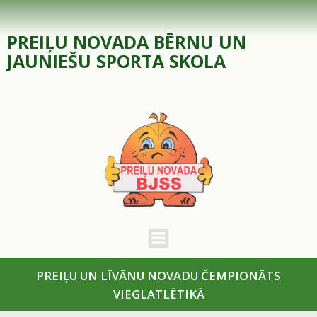
Skip
to
PREIĻU NOVADA BĒRNU UN
content
JAUNIEŠU SPORTA SKOLA
PREIĻU UN LĪVĀNU NOVADU ČEMPIONĀTS
VIEGLATLĒTIKĀ