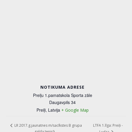
NOTIKUMA ADRESE
Preiļu 1.pamatskola Sporta zāle
Daugavpils 34
Preiļi
,
Latvija
+ Google Map
LTFA 1.līga: Preiļi -
LR 2017.g.jaunatnes m/sacīkstes B grupa
galda tenisā
Ludza