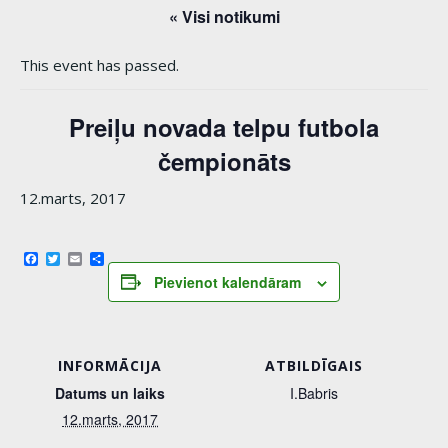
« Visi notikumi
This event has passed.
Preiļu novada telpu futbola
čempionāts
12.marts, 2017
Facebook
Twitter
Email
Share
Pievienot kalendāram
INFORMĀCIJA
ATBILDĪGAIS
Datums un laiks
I.Babris
12.marts, 2017