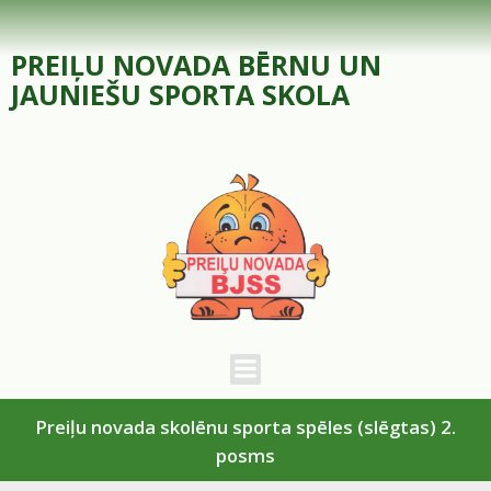
Skip
to
PREIĻU NOVADA BĒRNU UN
content
JAUNIEŠU SPORTA SKOLA
Preiļu novada skolēnu sporta spēles (slēgtas) 2.
posms