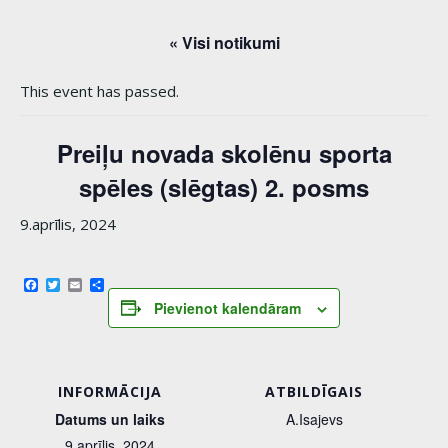
« Visi notikumi
This event has passed.
Preiļu novada skolēnu sporta
spēles (slēgtas) 2. posms
9.aprīlis, 2024
Facebook
Twitter
Email
Share
Pievienot kalendāram
INFORMĀCIJA
ATBILDĪGAIS
Datums un laiks
A.Isajevs
9.aprīlis, 2024