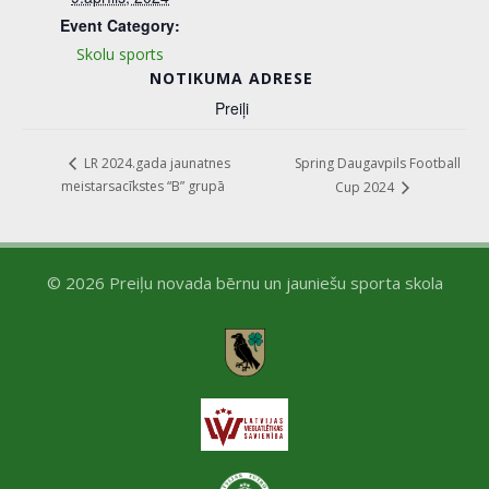
Event Category:
Skolu sports
NOTIKUMA ADRESE
Preiļi
Spring Daugavpils Football
LR 2024.gada jaunatnes
meistarsacīkstes “B” grupā
Cup 2024
© 2026 Preiļu novada bērnu un jauniešu sporta skola