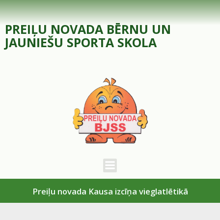
Skip
to
PREIĻU NOVADA BĒRNU UN
content
JAUNIEŠU SPORTA SKOLA
Preiļu novada Kausa izcīņa vieglatlētikā