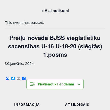
« Visi notikumi
This event has passed.
Preiļu novada BJSS vieglatlētiku
sacensības U-16 U-18-20 (slēgtās)
1.posms
30.janvāris, 2024
Facebook
Twitter
Email
Share
Pievienot kalendāram
INFORMĀCIJA
ATBILDĪGAIS