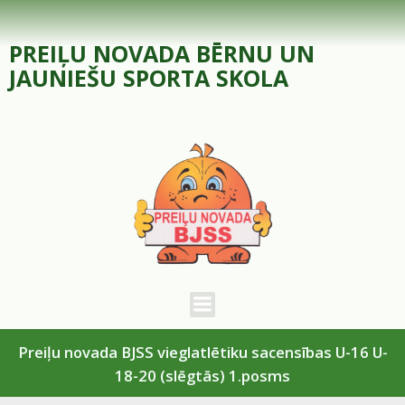
Skip
to
PREIĻU NOVADA BĒRNU UN
content
JAUNIEŠU SPORTA SKOLA
Preiļu novada BJSS vieglatlētiku sacensības U-16 U-
18-20 (slēgtās) 1.posms