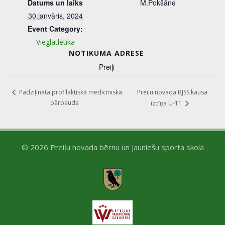
Datums un laiks
M.Pokšāne
30.janvāris, 2024
Event Category:
Vieglatlētika
NOTIKUMA ADRESE
Preiļi
Preiļu novada BJSS kausa
Padziļināta profilaktiskā medicīniskā
pārbaude
izcīņa U-11
© 2026 Preiļu novada bērnu un jauniešu sporta skola