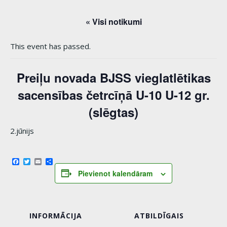
« Visi notikumi
This event has passed.
Preiļu novada BJSS vieglatlētikas
sacensības četrcīņā U-10 U-12 gr.
(slēgtas)
2.jūnijs
Facebook
Twitter
Email
Share
Pievienot kalendāram
INFORMĀCIJA
ATBILDĪGAIS