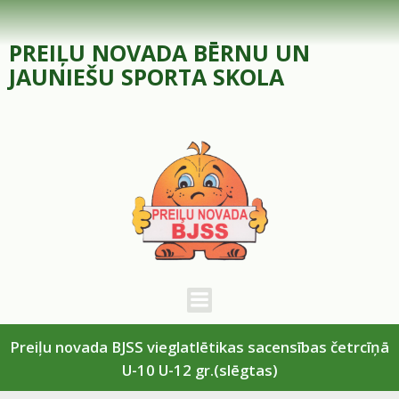
Skip
to
PREIĻU NOVADA BĒRNU UN
content
JAUNIEŠU SPORTA SKOLA
Preiļu novada BJSS vieglatlētikas sacensības četrcīņā
U-10 U-12 gr.(slēgtas)