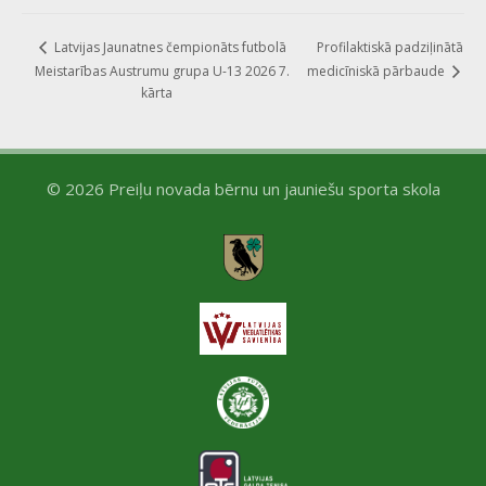
Profilaktiskā padziļinātā
Latvijas Jaunatnes čempionāts futbolā
Meistarības Austrumu grupa U-13 2026 7.
medicīniskā pārbaude
kārta
© 2026 Preiļu novada bērnu un jauniešu sporta skola