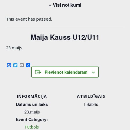
« Visi notikumi
This event has passed.
Maija Kauss U12/U11
23.maijs
Facebook
Twitter
Email
Share
Pievienot kalendāram
INFORMĀCIJA
ATBILDĪGAIS
Datums un laiks
I.Babris
23.maijs
Event Category:
Futbols