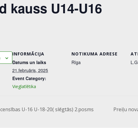
d kauss U14-U16
INFORMĀCIJA
NOTIKUMA ADRESE
AT
m
Datums un laiks
Rīga
L.G
21.februāris, 2025
Event Category:
Vieglatlētika
acensības U-16 U-18-20( slēgtās) 2.posms
Preiļu no