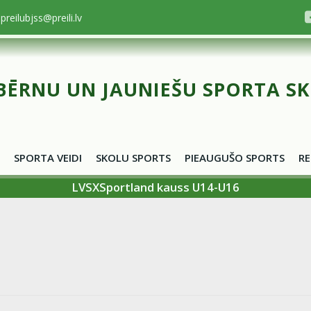
preilubjss@preili.lv
BĒRNU UN JAUNIEŠU SPORTA S
SPORTA VEIDI
SKOLU SPORTS
PIEAUGUŠO SPORTS
RE
LVSXSportland kauss U14-U16