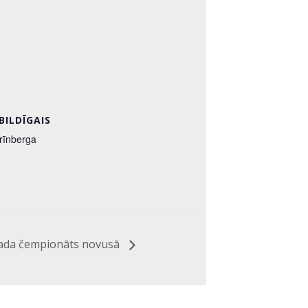
BILDĪGAIS
rīnberga
vada čempionāts novusā