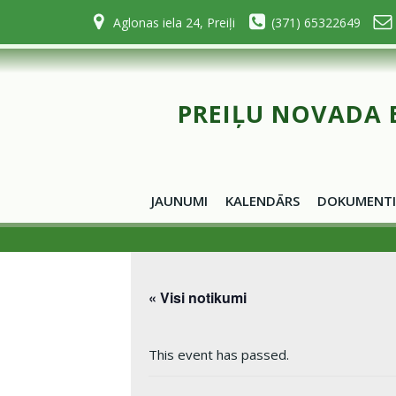
Skip
Aglonas iela 24, Preiļi
(371) 65322649
to
content
PREIĻU NOVADA 
JAUNUMI
KALENDĀRS
DOKUMENTI
« Visi notikumi
This event has passed.