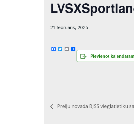
LVSXSportlan
21.februāris, 2025
Facebook
Twitter
Email
Share
Pievienot kalendāra
Preiļu novada BJSS vieglatlētiku s