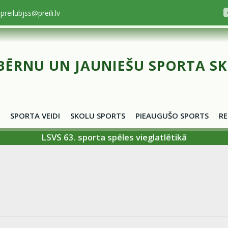
preilubjss@preili.lv
BĒRNU UN JAUNIEŠU SPORTA S
SPORTA VEIDI
SKOLU SPORTS
PIEAUGUŠO SPORTS
RE
LSVS 63. sporta spēles vieglatlētikā