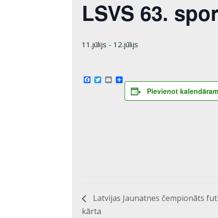
LSVS 63. sport
11.jūlijs
-
12.jūlijs
Facebook
Twitter
Email
Share
Pievienot kalendāra
Latvijas Jaunatnes čempionāts fu
kārta