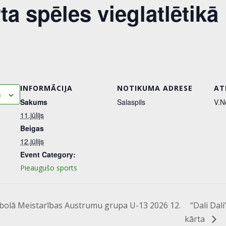
a spēles vieglatlētikā
INFORMĀCIJA
NOTIKUMA ADRESE
AT
m
Sakums
Salaspils
V.N
11.jūlijs
Beigas
12.jūlijs
Event Category:
Pieaugušo sports
tbolā Meistarības Austrumu grupa U-13 2026 12.
“Dali Dal
kārta