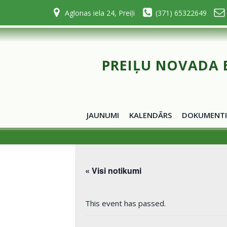
Skip
Aglonas iela 24, Preiļi
(371) 65322649
to
content
PREIĻU NOVADA 
JAUNUMI
KALENDĀRS
DOKUMENTI
« Visi notikumi
This event has passed.