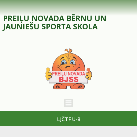
Skip
to
PREIĻU NOVADA BĒRNU UN
content
JAUNIEŠU SPORTA SKOLA
LJČTF U-8