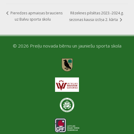
Rēzeknes pilsētas 2023.-2024.g.
Pieredzes apmaiņas brauciens
uz Balvu sporta skolu
sezonas kausa izcīņa 2. kārta
© 2026 Preiļu novada bērnu un jauniešu sporta skola