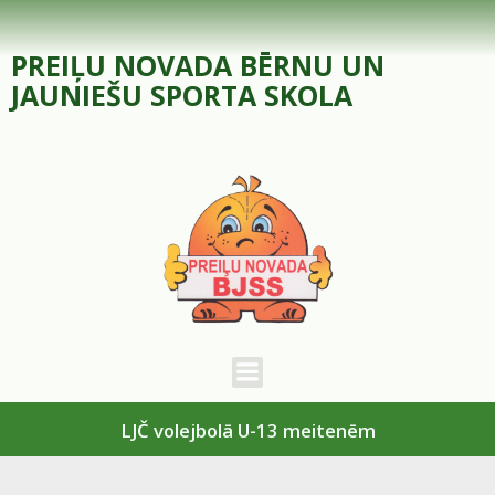
Skip
to
PREIĻU NOVADA BĒRNU UN
content
JAUNIEŠU SPORTA SKOLA
LJČ volejbolā U-13 meitenēm