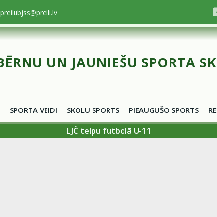
preilubjss@preili.lv
BĒRNU UN JAUNIEŠU SPORTA S
SPORTA VEIDI
SKOLU SPORTS
PIEAUGUŠO SPORTS
RE
LJČ telpu futbolā U-11