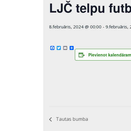
LJČ telpu fut
8.februāris, 2024 @ 00:00
-
9.februāris,
Facebook
Twitter
Email
Share
Pievienot kalendāra
Tautas bumba