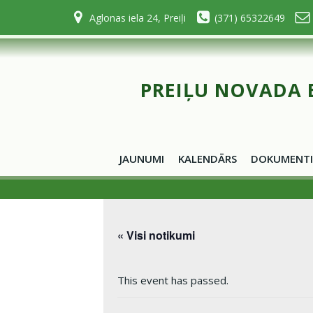
Skip
Aglonas iela 24, Preiļi
(371) 65322649
to
content
PREIĻU NOVADA 
JAUNUMI
KALENDĀRS
DOKUMENTI
« Visi notikumi
This event has passed.