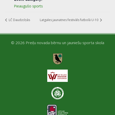
Pieaugušo sports
LČ Daudzcīņās
Latgales jaunatnes festivāls futbolā U-10
© 2026 Preiļu novada bērnu un jauniešu sporta skola