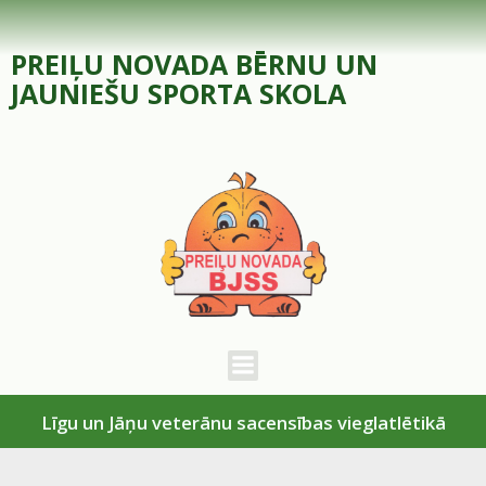
Skip
to
PREIĻU NOVADA BĒRNU UN
content
JAUNIEŠU SPORTA SKOLA
Līgu un Jāņu veterānu sacensības vieglatlētikā