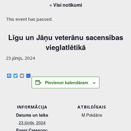
« Visi notikumi
This event has passed.
Līgu un Jāņu veterānu sacensības
vieglatlētikā
23.jūnijs, 2024
Facebook
Twitter
Email
Share
Pievienot kalendāram
INFORMĀCIJA
ATBILDĪGAIS
Datums un laiks
M.Pokšāne
23.jūnijs, 2024
Event Category: