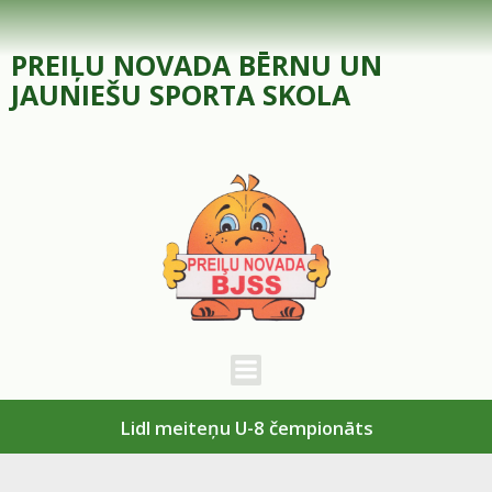
Skip
to
PREIĻU NOVADA BĒRNU UN
content
JAUNIEŠU SPORTA SKOLA
Lidl meiteņu U-8 čempionāts