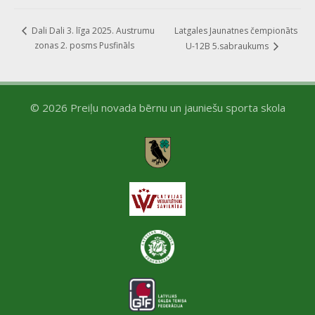
Latgales Jaunatnes čempionāts
Dali Dali 3. līga 2025. Austrumu
zonas 2. posms Pusfināls
U-12B 5.sabraukums
© 2026 Preiļu novada bērnu un jauniešu sporta skola