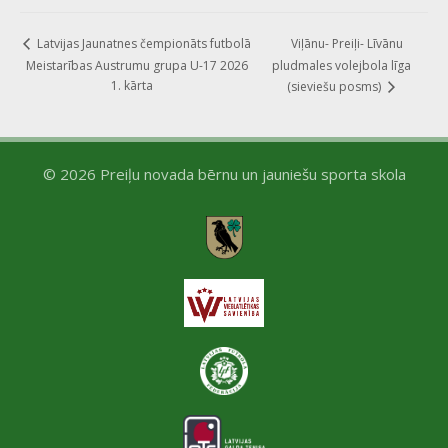
Viļānu- Preiļi- Līvānu
Latvijas Jaunatnes čempionāts futbolā
Meistarības Austrumu grupa U-17 2026
pludmales volejbola līga
1. kārta
(sieviešu posms)
© 2026 Preiļu novada bērnu un jauniešu sporta skola