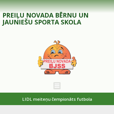
Skip
to
PREIĻU NOVADA BĒRNU UN
content
JAUNIEŠU SPORTA SKOLA
LIDL meiteņu čempionāts futbola