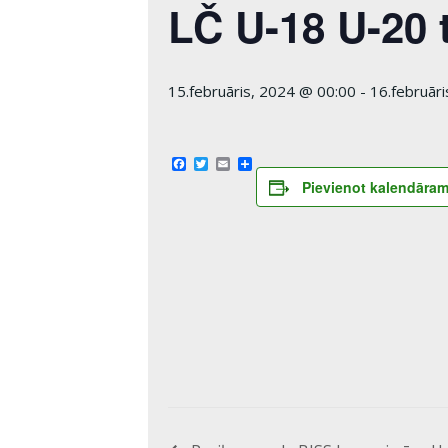
LČ U-18 U-20 
15.februāris, 2024 @ 00:00
-
16.februār
Facebook
Twitter
Email
Share
Pievienot kalendāra