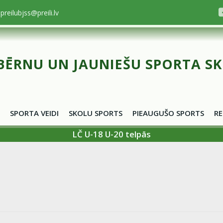
preilubjss@preili.lv
BĒRNU UN JAUNIEŠU SPORTA S
SPORTA VEIDI
SKOLU SPORTS
PIEAUGUŠO SPORTS
RE
LČ U-18 U-20 telpās