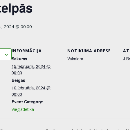
telpās
is, 2024 @ 00:00
INFORMĀCIJA
NOTIKUMA ADRESE
AT
m
Sakums
Valmiera
J.B
15.februāris, 2024 @
00:00
Beigas
16.februāris, 2024 @
00:00
Event Category:
Vieglatlētika