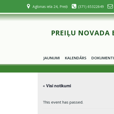
Skip
Aglonas iela 24, Preiļi
(371) 65322649
to
content
PREIĻU NOVADA 
JAUNUMI
KALENDĀRS
DOKUMENTI
« Visi notikumi
This event has passed.