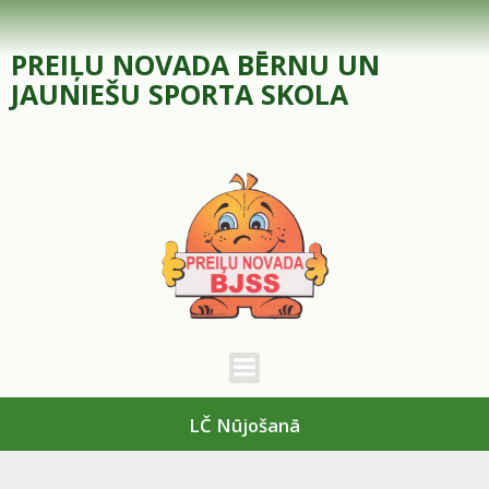
Skip
to
PREIĻU NOVADA BĒRNU UN
content
JAUNIEŠU SPORTA SKOLA
LČ Nūjošanā