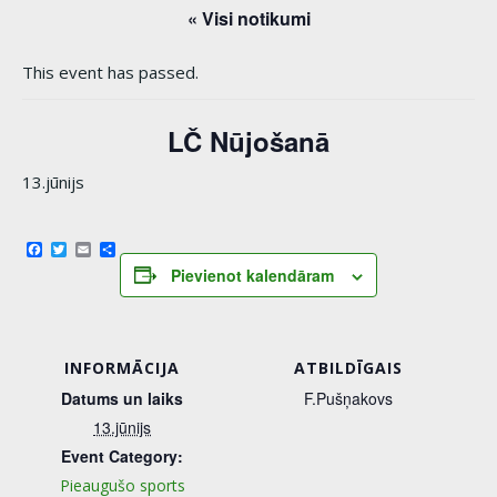
« Visi notikumi
This event has passed.
LČ Nūjošanā
13.jūnijs
Facebook
Twitter
Email
Share
Pievienot kalendāram
INFORMĀCIJA
ATBILDĪGAIS
Datums un laiks
F.Pušņakovs
13.jūnijs
Event Category:
Pieaugušo sports