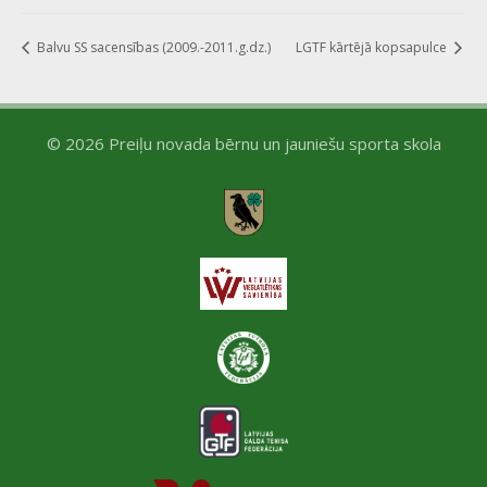
Balvu SS sacensības (2009.-2011.g.dz.)
LGTF kārtējā kopsapulce
© 2026 Preiļu novada bērnu un jauniešu sporta skola