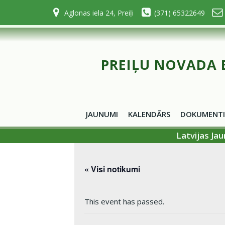
Skip
Aglonas iela 24, Preiļi
(371) 65322649
to
content
PREIĻU NOVADA 
JAUNUMI
KALENDĀRS
DOKUMENTI
Latvijas Ja
« Visi notikumi
This event has passed.