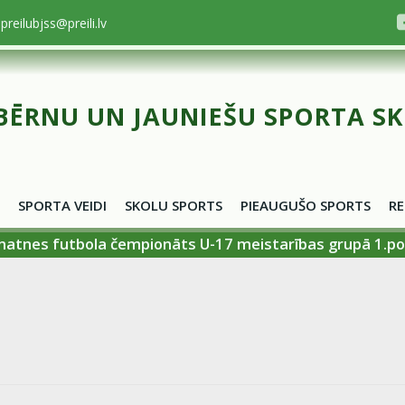
preilubjss@preili.lv
BĒRNU UN JAUNIEŠU SPORTA S
SPORTA VEIDI
SKOLU SPORTS
PIEAUGUŠO SPORTS
RE
unatnes futbola čempionāts U-17 meistarības grupā 1.po