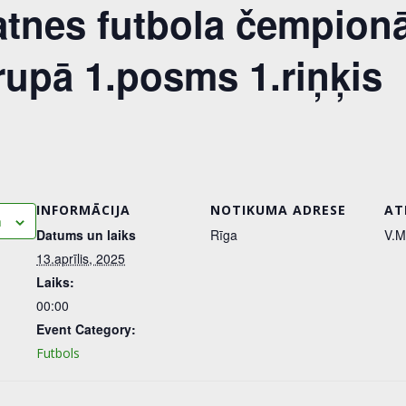
atnes futbola čempion
rupā 1.posms 1.riņķis
INFORMĀCIJA
NOTIKUMA ADRESE
AT
m
Datums un laiks
Rīga
V.M
13.aprīlis, 2025
Laiks:
00:00
Event Category:
Futbols