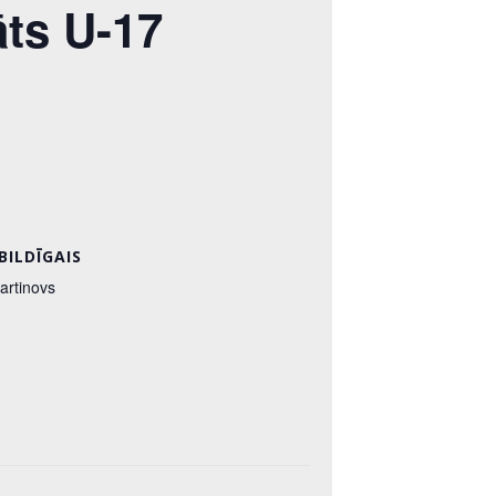
āts U-17
BILDĪGAIS
artinovs