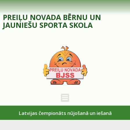
Skip
to
PREIĻU NOVADA BĒRNU UN
content
JAUNIEŠU SPORTA SKOLA
Latvijas čempionāts nūjošanā un iešanā