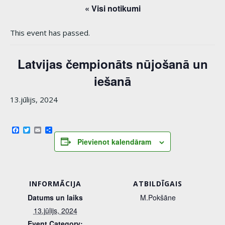
« Visi notikumi
This event has passed.
Latvijas čempionāts nūjošanā un
iešanā
13.jūlijs, 2024
Facebook
Twitter
Email
Share
Pievienot kalendāram
INFORMĀCIJA
ATBILDĪGAIS
Datums un laiks
M.Pokšāne
13.jūlijs, 2024
Event Category: