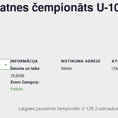
natnes čempionāts U-1
s
INFORMĀCIJA
NOTIKUMA ADRESE
AT
m
Datums un laiks
Ilūkste
I.D
10.jūnijs
Event Category:
Futbols
Latgales Jaunatnes čempionāts U-12B 2.sabrauk