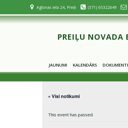
Skip
Aglonas iela 24, Preiļi
(371) 65322649
to
content
PREIĻU NOVADA 
JAUNUMI
KALENDĀRS
DOKUMENTI
« Visi notikumi
This event has passed.