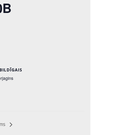
0B
BILDĪGAIS
erjagins
ums