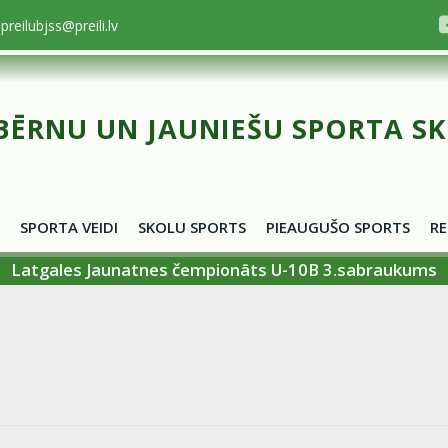
preilubjss@preili.lv
BĒRNU UN JAUNIEŠU SPORTA S
SPORTA VEIDI
SKOLU SPORTS
PIEAUGUŠO SPORTS
RE
Latgales Jaunatnes čempionāts U-10B 3.sabraukums