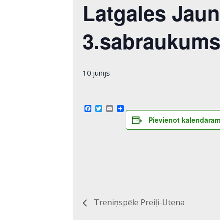
Latgales Jau
3.sabraukum
10.jūnijs
Facebook
Twitter
Email
Share
Pievienot kalendāra
Treniņspēle Preiļi-Utena