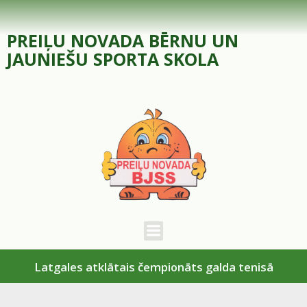
Skip
to
PREIĻU NOVADA BĒRNU UN
content
JAUNIEŠU SPORTA SKOLA
Latgales atklātais čempionāts galda tenisā