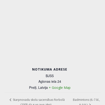
NOTIKUMA ADRESE
BJSS
Aglonas iela 24
Preiļi
,
Latvija
+ Google Map
Badmintons (6.-7.kl.,
Starpnovadu skolu sacensības florbolā
(2005.dz.g.un jaun.zēni)
8-9.kl.)