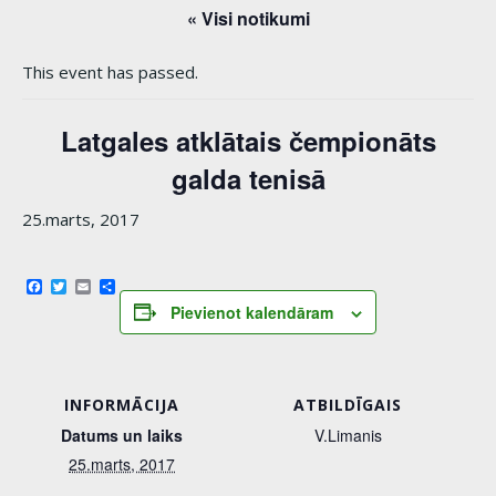
« Visi notikumi
This event has passed.
Latgales atklātais čempionāts
galda tenisā
25.marts, 2017
Facebook
Twitter
Email
Share
Pievienot kalendāram
INFORMĀCIJA
ATBILDĪGAIS
Datums un laiks
V.Limanis
25.marts, 2017