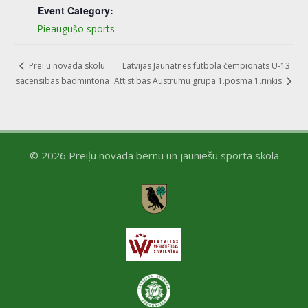
Event Category:
Pieaugušo sports
Latvijas Jaunatnes futbola čempionāts U-13
Preiļu novada skolu
sacensības badmintonā
Attīstības Austrumu grupa 1.posma 1.riņķis
© 2026 Preiļu novada bērnu un jauniešu sporta skola