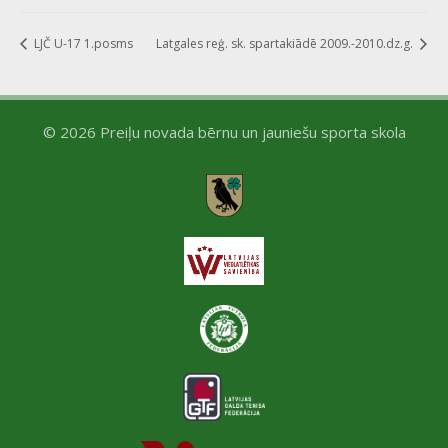
LJČ U-17 1.posms
Latgales reģ. sk. spartakiādē 2009.-2010.dz.g.
© 2026 Preiļu novada bērnu un jauniešu sporta skola