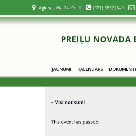
Skip
Aglonas iela 24, Preiļi
(371) 65322649
to
content
PREIĻU NOVADA 
JAUNUMI
KALENDĀRS
DOKUMENTI
« Visi notikumi
This event has passed.