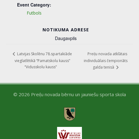
Event Category:
Futbols
NOTIKUMA ADRESE
Daugavpils
Preiļu novada atklātais
Latvijas Skolēnu 78.spartakiāde
vieglatlētikā “Pamatskolu kauss”
individuālais čempionāts
“Vidusskolu kauss”
galda tenisā
© 2026 Preiļu novada bērnu un jauniešu sporta skola