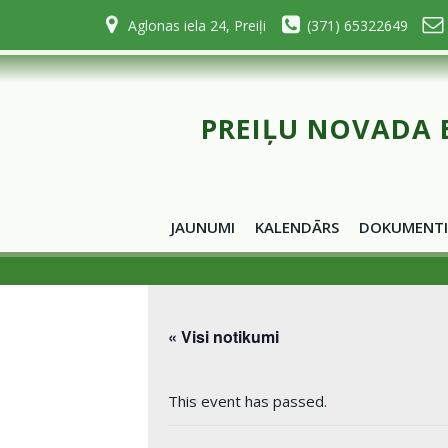
Skip
Aglonas iela 24, Preiļi
(371) 65322649
to
content
PREIĻU NOVADA 
JAUNUMI
KALENDĀRS
DOKUMENTI
« Visi notikumi
This event has passed.