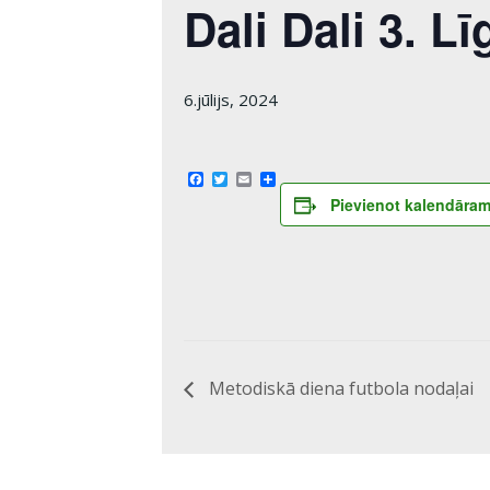
Dali Dali 3. 
6.jūlijs, 2024
Facebook
Twitter
Email
Share
Pievienot kalendāra
Metodiskā diena futbola nodaļai