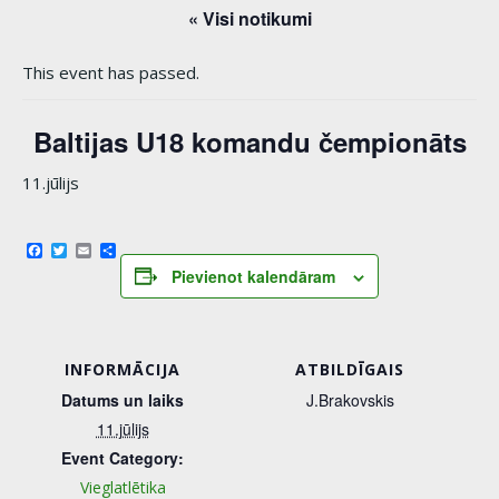
« Visi notikumi
This event has passed.
Baltijas U18 komandu čempionāts
11.jūlijs
Facebook
Twitter
Email
Share
Pievienot kalendāram
INFORMĀCIJA
ATBILDĪGAIS
Datums un laiks
J.Brakovskis
11.jūlijs
Event Category:
Vieglatlētika