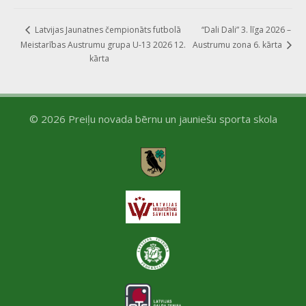
“Dali Dali” 3. līga 2026 –
Latvijas Jaunatnes čempionāts futbolā
Meistarības Austrumu grupa U-13 2026 12.
Austrumu zona 6. kārta
kārta
© 2026 Preiļu novada bērnu un jauniešu sporta skola