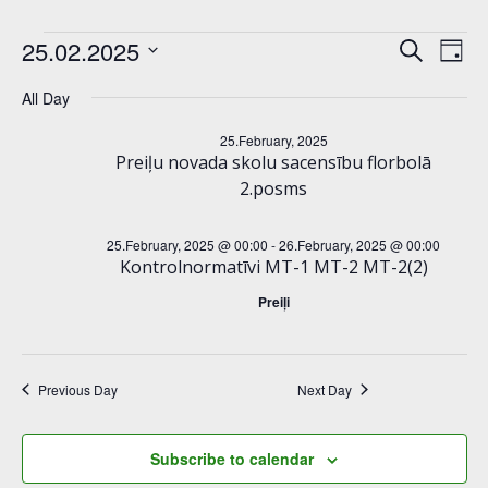
Events
E
E
25.02.2025
Search
Day
Select
v
v
for
All Day
date.
e
e
25.February, 2025
25.February,
Preiļu novada skolu sacensību florbolā
n
n
2.posms
2025
t
t
25.February, 2025 @ 00:00
-
26.February, 2025 @ 00:00
s
Kontrolnormatīvi MT-1 MT-2 MT-2(2)
V
Preiļi
S
i
e
e
Previous Day
Next Day
a
w
r
s
Subscribe to calendar