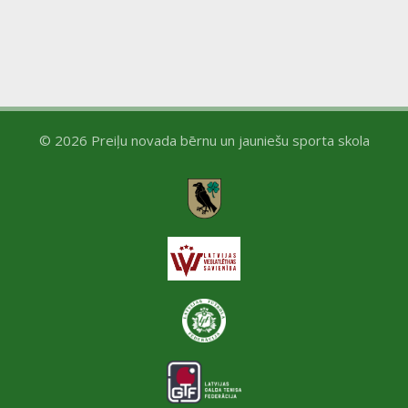
c
N
h
a
a
v
n
i
© 2026 Preiļu novada bērnu un jauniešu sporta skola
d
g
V
a
i
t
e
i
w
o
s
n
N