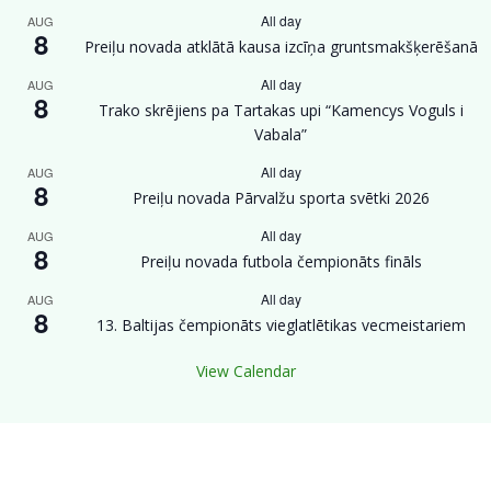
All day
AUG
8
Preiļu novada atklātā kausa izcīņa gruntsmakšķerēšanā
All day
AUG
8
Trako skrējiens pa Tartakas upi “Kamencys Voguls i
Vabala”
All day
AUG
8
Preiļu novada Pārvalžu sporta svētki 2026
All day
AUG
8
Preiļu novada futbola čempionāts fināls
All day
AUG
8
13. Baltijas čempionāts vieglatlētikas vecmeistariem
View Calendar