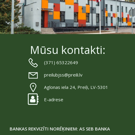
Mūsu kontakti:
(371) 65322649
preilubjss@preili.lv
Aglonas iela 24, Preiļi, LV-5301
E-adrese
BANKAS REKVIZĪTI NORĒĶINIEM: AS SEB BANKA