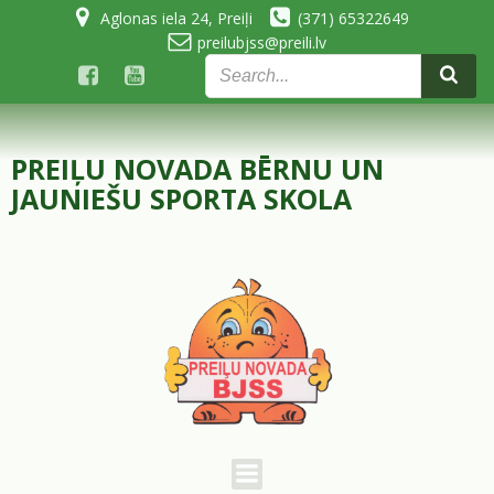
Skip
Aglonas iela 24, Preiļi
(371) 65322649
to
preilubjss@preili.lv
content
PREIĻU NOVADA BĒRNU UN
JAUNIEŠU SPORTA SKOLA