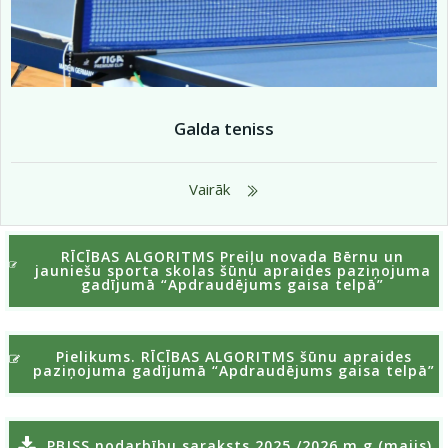
Galda teniss
Vairāk
RĪCĪBAS ALGORITMS Preiļu novada Bērnu un
jauniešu sporta skolas šūnu apraides paziņojuma
gadījumā “Apdraudējums gaisa telpā”
Pielikums. RĪCĪBAS ALGORITMS šūnu apraides
paziņojuma gadījumā “Apdraudējums gaisa telpā”
PBJSS nodarbību saraksts 2025./2026.m.g (maijs)