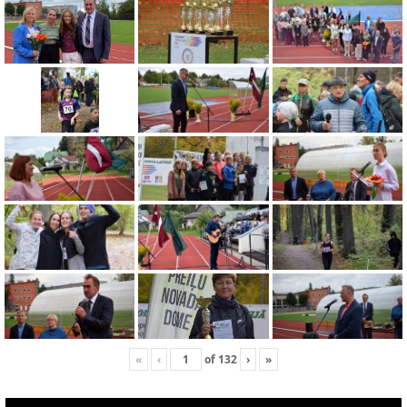
«
‹
of
132
›
»