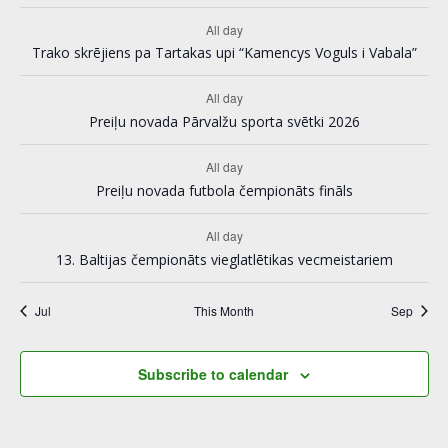
c
f
s
N
All day
h
E
a
Trako skrējiens pa Tartakas upi “Kamencys Voguls i Vabala”
a
v
v
All day
n
Preiļu novada Pārvalžu sporta svētki 2026
e
i
d
All day
n
g
Preiļu novada futbola čempionāts fināls
V
t
a
All day
i
s
13. Baltijas čempionāts vieglatlētikas vecmeistariem
t
e
i
Jul
This Month
Sep
w
o
s
Subscribe to calendar
n
N