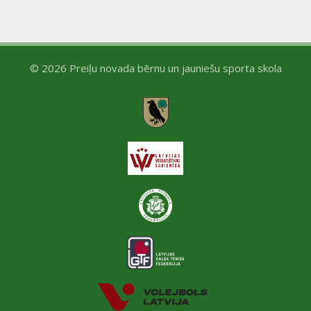
a
v
i
© 2026 Preiļu novada bērnu un jauniešu sporta skola
g
a
t
i
o
n