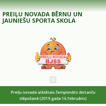
Skip
to
PREIĻU NOVADA BĒRNU UN
content
JAUNIEŠU SPORTA SKOLA
Preiļu novada atklātais čempionāts distanču
slēpošanā (2019.gada 16.februāris)