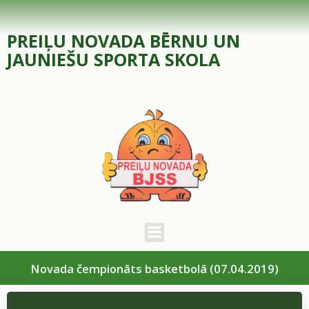
Skip
to
PREIĻU NOVADA BĒRNU UN
content
JAUNIEŠU SPORTA SKOLA
Novada čempionāts basketbolā (07.04.2019)