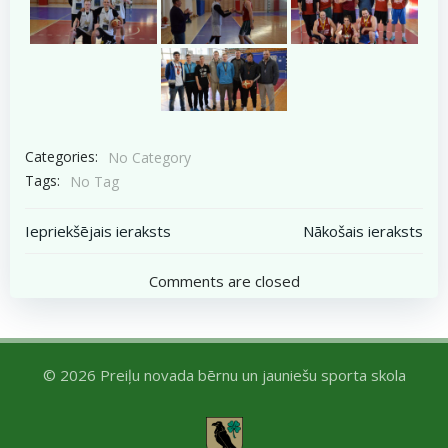
Categories:
No Category
Tags:
No Tag
Post
Post
Iepriekšējais ieraksts
Nākošais ieraksts
navigation
navigation
Comments are closed
© 2026 Preiļu novada bērnu un jauniešu sporta skola