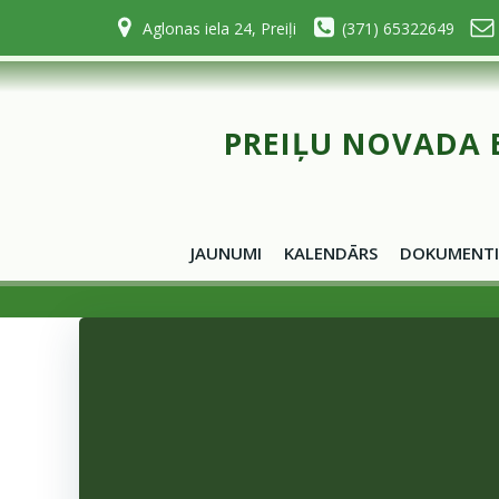
Skip
Aglonas iela 24, Preiļi
(371) 65322649
to
content
PREIĻU NOVADA 
JAUNUMI
KALENDĀRS
DOKUMENTI