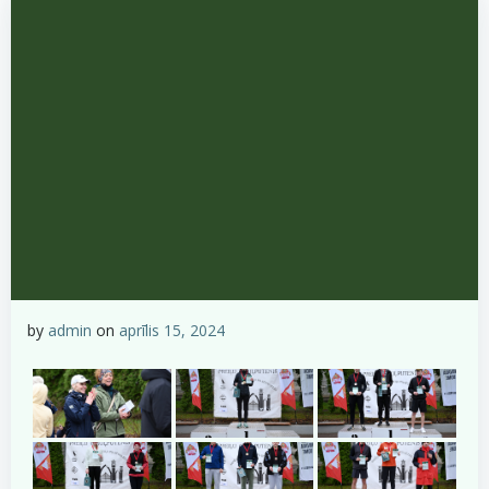
by
admin
on
aprīlis 15, 2024