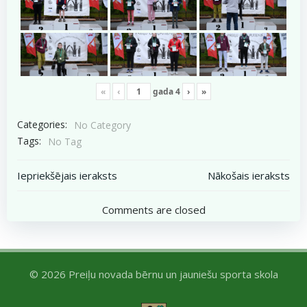
«
‹
gada
4
›
»
Categories:
No Category
Tags:
No Tag
Post
Post
Iepriekšējais ieraksts
Nākošais ieraksts
navigation
navigation
Comments are closed
© 2026 Preiļu novada bērnu un jauniešu sporta skola