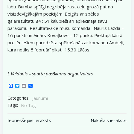
labu. Bumba spītīgi negribēja rast ceļu grozā pat no
visizdevīgākajām pozīcijām. Beigās ar spēles
galarezultātu 84 : 51 kalupieši arī apliecināja savu
pārākumu. Rezultatīvākie mūsu komandā : Nauris Lazda –
16 punkti un Ainārs Kovaļkovs – 12 punkti. Piektajā kārtā
preilēniešiem paredzēta spēkošanās ar komandu Ambeļi,
kura notiks 5.februārī plkst.: 15.30 Lāčos.
L.Valdonis – sporta pasākumu oeganizators.
Facebook
Twitter
Email
Share
Categories:
Jaunumi
Tags:
No Tag
Post
Post
Iepriekšējais ieraksts
Nākošais ieraksts