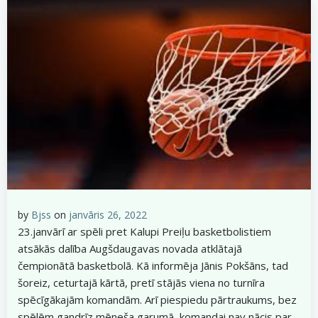
by
Bjss
on
janvāris 26, 2022
23.janvārī ar spēli pret Kalupi Preiļu basketbolistiem
atsākās dalība Augšdaugavas novada atklātajā
čempionātā basketbolā. Kā informēja Jānis Pokšāns, tad
šoreiz, ceturtajā kārtā, pretī stājās viena no turnīra
spēcīgākajām komandām. Arī piespiedu pārtraukums, bez
spēlēm gandrīz mēneša garumā, komandai nav nācis par