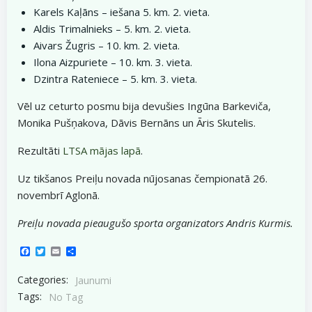
Karels Kaļāns – iešana 5. km. 2. vieta.
Aldis Trimalnieks – 5. km. 2. vieta.
Aivars Žugris – 10. km. 2. vieta.
Ilona Aizpuriete – 10. km. 3. vieta.
Dzintra Rateniece – 5. km. 3. vieta.
Vēl uz ceturto posmu bija devušies Ingūna Barkeviča,
Monika Pušņakova, Dāvis Bernāns un Āris Skutelis.
Rezultāti
LTSA mājas lapā
.
Uz tikšanos Preiļu novada nūjosanas čempionatā 26.
novembrī Aglonā.
Preiļu novada pieaugušo sporta organizators Andris Kurmis.
Facebook
Twitter
Email
Share
Categories:
Jaunumi
Tags:
No Tag