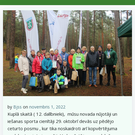
by
Bjss
on
novembris 1, 2022
Kuplā skaitā ( 12. dalībnieki), mūsu novada nūjotāji un
iešanas sporta cienītāji 29. oktobrī devās uz pēdējo
ceturto posmu , kur tika noskaidroti arī kopvērtējuma