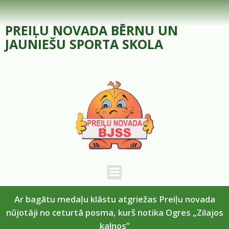
Skip
to
PREIĻU NOVADA BĒRNU UN
content
JAUNIEŠU SPORTA SKOLA
Ar bagātu medaļu klāstu atgriežas Preiļu novada
nūjotāji no ceturtā posma, kurš notika Ogres „Zilajos
kalnos”