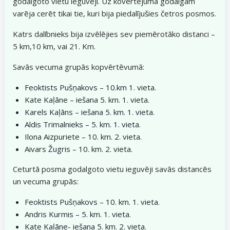
godalgoto vietu ieguvēji. Uz kovērtējuma godalgām
varēja cerēt tikai tie, kuri bija piedalījušies četros posmos.
Katrs dalībnieks bija izvēlējies sev piemērotāko distanci –
5 km,10 km, vai 21. Km.
Savās vecuma grupās kopvērtēvumā:
Feoktists Pušņakovs – 10.km 1. vieta.
Kate Kaļāne – iešana 5. km. 1. vieta.
Karels Kaļāns – iešana 5. km. 1. vieta.
Aldis Trimalnieks – 5. km. 1. vieta.
Ilona Aizpuriete – 10. km. 2. vieta.
Aivars Žugris – 10. km. 2. vieta.
Ceturtā posma godalgoto vietu ieguvēji savās distancēs
un vecuma grupās:
Feoktists Pušņakovs – 10. km. 1. vieta.
Andris Kurmis – 5. km. 1. vieta.
Kate Kaļāne- iešana 5. km. 2. vieta.