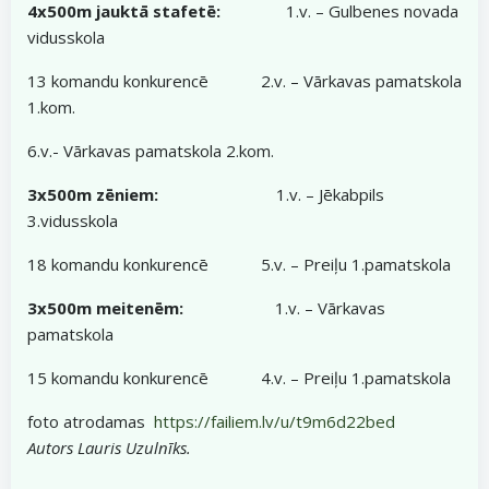
4x500m jauktā stafetē:
1.v. – Gulbenes novada
vidusskola
13 komandu konkurencē 2.v. – Vārkavas pamatskola
1.kom.
6.v.- Vārkavas pamatskola 2.kom.
3x500m zēniem:
1.v. – Jēkabpils
3.vidusskola
18 komandu konkurencē 5.v. – Preiļu 1.pamatskola
3x500m meitenēm:
1.v. – Vārkavas
pamatskola
15 komandu konkurencē 4.v. – Preiļu 1.pamatskola
foto atrodamas
https://failiem.lv/u/t9m6d22bed
Autors Lauris Uzulnīks.