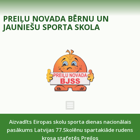
Skip
to
PREIĻU NOVADA BĒRNU UN
content
JAUNIEŠU SPORTA SKOLA
Aizvadīts Eiropas skolu sporta dienas nacionālais
pasākums Latvijas 77.Skolēnu spartakiāde rudens
krosa stafetēs Preiļos