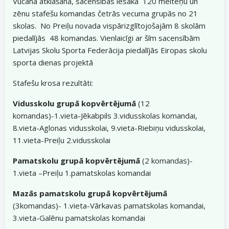
Vucāna atklāšanā, sacensības iesāka 120 meiteņu un
zēnu stafešu komandas četrās vecuma grupās no 21
skolas. No Preiļu novada vispārizglītojošajām 8 skolām
piedalījās 48 komandas. Vienlaicīgi ar šīm sacensībām
Latvijas Skolu Sporta Federācija piedalījās Eiropas skolu
sporta dienas projektā
Stafešu krosa rezultāti:
Vidusskolu grupā kopvērtējumā
(12
komandas)-1.vieta-Jēkabpils 3.vidusskolas komandai,
8.vieta-Aglonas vidusskolai, 9.vieta-Riebiņu vidusskolai,
11.vieta-Preiļu 2.vidusskolai
Pamatskolu grupā kopvērtējumā
(2 komandas)-
1.vieta –Preiļu 1.pamatskolas komandai
Mazās pamatskolu grupā
kopvērtējumā
(3komandas)- 1.vieta-Vārkavas pamatskolas komandai,
3.vieta-Galēnu pamatskolas komandai