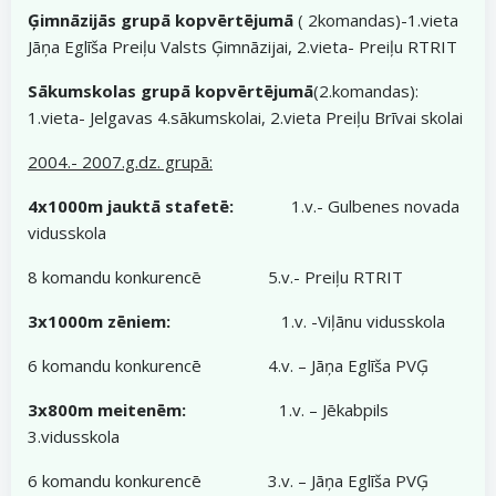
Ģimnāzijās grupā
kopvērtējumā
( 2komandas)-1.vieta
Jāņa Eglīša Preiļu Valsts Ģimnāzijai, 2.vieta- Preiļu RTRIT
Sākumskolas grupā kopvērtējumā
(2.komandas):
1.vieta- Jelgavas 4.sākumskolai, 2.vieta Preiļu Brīvai skolai
2004.- 2007.g.dz. grupā:
4x1000m jauktā stafetē:
1.v.- Gulbenes novada
vidusskola
8 komandu konkurencē 5.v.- Preiļu RTRIT
3x1000m zēniem:
1.v. -Viļānu vidusskola
6 komandu konkurencē 4.v. – Jāņa Eglīša PVĢ
3x800m meitenēm:
1.v. – Jēkabpils
3.vidusskola
6 komandu konkurencē 3.v. – Jāņa Eglīša PVĢ