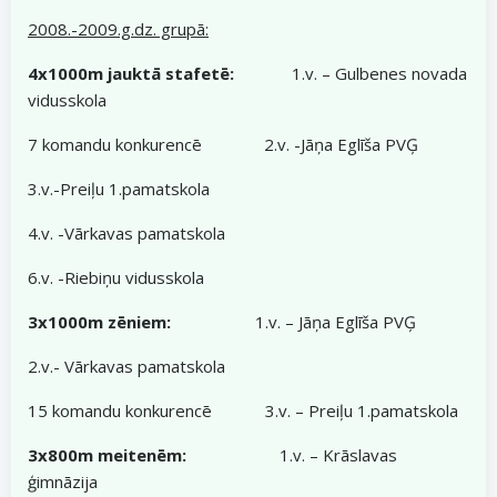
2008.-2009.g.dz. grupā:
4x1000m jauktā stafetē:
1.v. – Gulbenes novada
vidusskola
7 komandu konkurencē 2.v. -Jāņa Eglīša PVĢ
3.v.-Preiļu 1.pamatskola
4.v. -Vārkavas pamatskola
6.v. -Riebiņu vidusskola
3x1000m zēniem:
1.v. – Jāņa Eglīša PVĢ
2.v.- Vārkavas pamatskola
15 komandu konkurencē 3.v. – Preiļu 1.pamatskola
3x800m meitenēm:
1.v. – Krāslavas
ģimnāzija