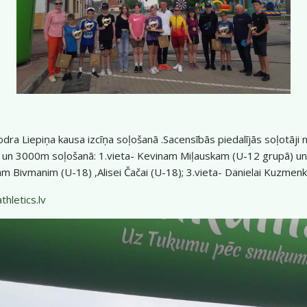
dra Liepiņa kausa izcīņa soļošanā .Sacensībās piedalījās soļotāji 
un 3000m soļošanā: 1.vieta- Kevinam Miļauskam (U-12 grupā) un An
am Bivmanim (U-18) ,Alisei Čačai (U-18); 3.vieta- Danielai Kuzme
hletics.lv