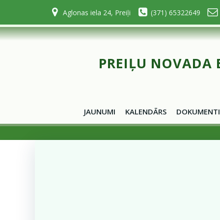
Skip
Aglonas iela 24, Preiļi
(371) 65322649
to
content
PREIĻU NOVADA 
JAUNUMI
KALENDĀRS
DOKUMENTI