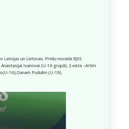
no Latvijas un Lietuvas. Preiļu novada BJSS
astasijai Ivanovai (U-16 grupā); 2.vieta –Artim
nko(U-16),Danam Pudulim (U-18).