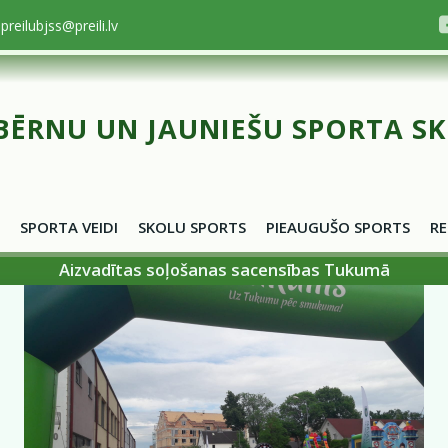
preilubjss@preili.lv
BĒRNU UN JAUNIEŠU SPORTA S
SPORTA VEIDI
SKOLU SPORTS
PIEAUGUŠO SPORTS
RE
Aizvadītas soļošanas sacensības Tukumā