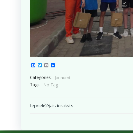
Facebook
Twitter
Email
Share
Categories:
Jaunumi
Tags:
No Tag
Post
Iepriekšējais ieraksts
navigation