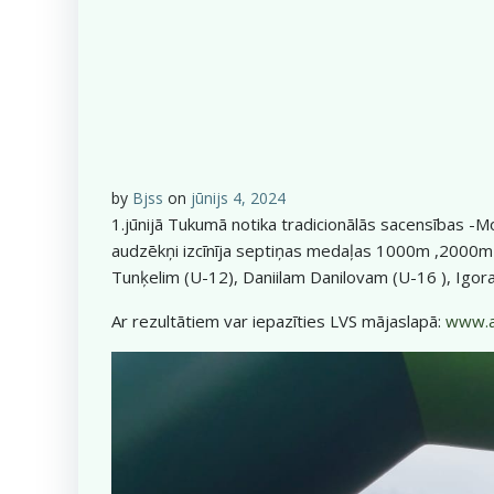
by
Bjss
on
jūnijs 4, 2024
1.jūnijā Tukumā notika tradicionālās sacensības -Mo
audzēkņi izcīnīja septiņas medaļas 1000m ,2000m 
Tunķelim (U-12), Daniilam Danilovam (U-16 ), Igor
Ar rezultātiem var iepazīties LVS mājaslapā:
www.at