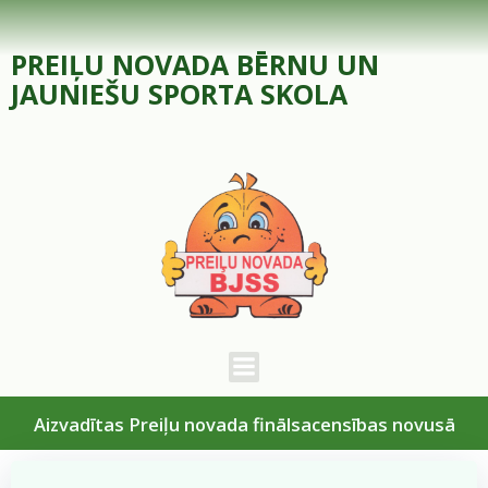
Skip
to
PREIĻU NOVADA BĒRNU UN
content
JAUNIEŠU SPORTA SKOLA
Aizvadītas Preiļu novada finālsacensības novusā