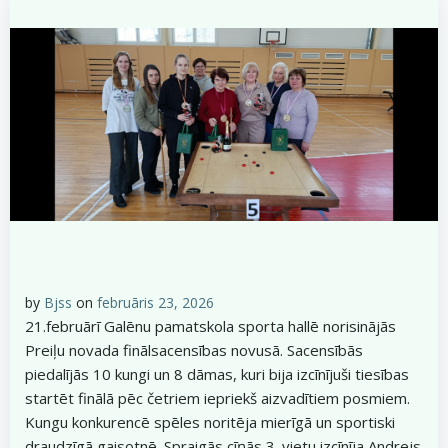
by
Bjss
on
februāris 23, 2026
21.februārī Galēnu pamatskola sporta hallē norisinājās
Preiļu novada finālsacensības novusā. Sacensībās
piedalījās 10 kungi un 8 dāmas, kuri bija izcīnījuši tiesības
startēt finālā pēc četriem iepriekš aizvadītiem posmiem.
Kungu konkurencē spēles noritēja mierīgā un sportiski
draudzīgā gaisotnē. Spraigās cīņās 3. vietu izcīnīja Andrejs