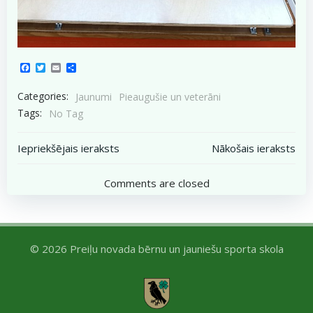
Facebook
Twitter
Email
Share
Categories:
Jaunumi
Pieaugušie un veterāni
Tags:
No Tag
Post
Post
Iepriekšējais ieraksts
Nākošais ieraksts
navigation
navigation
Comments are closed
© 2026 Preiļu novada bērnu un jauniešu sporta skola