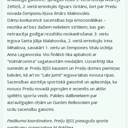
Zeltiņš, 2. vietā ierindojās Ilgvars Gritāns, bet par Preiļu
novada čempionu kļuva Ilmārs Malinovskis.
Dāmu konkurencē sacensības bija emocionālākas –
neiztika arī bez dažiem nelieliem strīdiem, kas gan
netraucēja godīgai rezultātu noskaidrošanai. 3. vietu
ieguva Santa Jūlija Malahovska, 2. vietā ierindojās Irina
Mihailova, savukārt 1. vietu un čempiones titulu izcīnīja
Anna Laganovska. Visi finālisti tika apbalvoti ar
“Volmārcentra” sagatavotām medaļām. Uzvarētāji tika
sumināti ar Preiļu BJSS kausiem un Preiļu domes piemiņas
balvām, kā arī no “Labi Jumti” ieguva labas novusa ripas.
Sacensības aizritēja sportiskā gaisotnē un apliecināja, ka
novuss Preiļu novadā joprojām ir iecienīts un aktīvi
spēlēts sporta veids. Paldies dalībniekiem par
aizrautīgajām cīņām un Guntim Belkovskim par
izcilu sacensību gaisotni.
Pasākuma koordinatore, Preiļu BJSS pieaugušo sporta
pasākumu organizatore M.Pokšāne