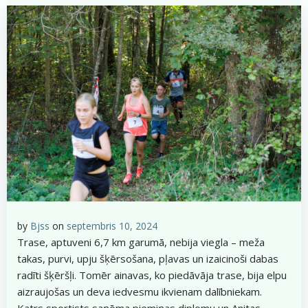
by
Bjss
on
septembris 10, 2024
Trase, aptuveni 6,7 km garumā, nebija viegla – meža
takas, purvi, upju šķērsošana, pļavas un izaicinoši dabas
radīti šķēršļi. Tomēr ainavas, ko piedāvāja trase, bija elpu
aizraujošas un deva iedvesmu ikvienam dalībniekam.
Katrs sportists saņēma piemiņas diplomu un Anitas