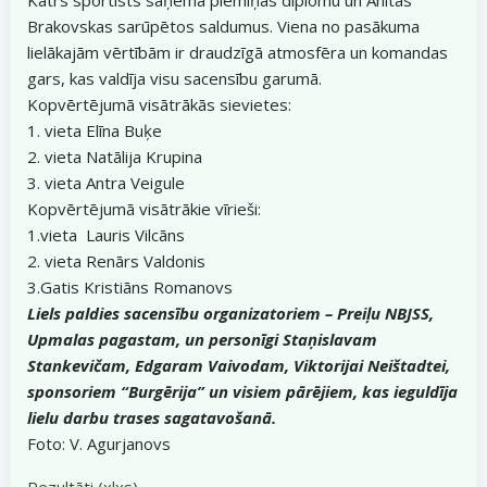
Brakovskas sarūpētos saldumus. Viena no pasākuma
lielākajām vērtībām ir draudzīgā atmosfēra un komandas
gars, kas valdīja visu sacensību garumā.
Kopvērtējumā visātrākās sievietes:
1. vieta Elīna Buķe
2. vieta Natālija Krupina
3. vieta Antra Veigule
Kopvērtējumā visātrākie vīrieši:
1.vieta Lauris Vilcāns
2. vieta Renārs Valdonis
3.Gatis Kristiāns Romanovs
Liels paldies sacensību organizatoriem – Preiļu NBJSS,
Upmalas pagastam, un personīgi Staņislavam
Stankevičam, Edgaram Vaivodam, Viktorijai Neištadtei,
sponsoriem “Burgērija” un visiem pārējiem, kas ieguldīja
lielu darbu trases sagatavošanā.
Foto: V. Agurjanovs
Rezultāti (xlxs)