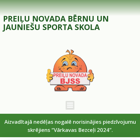
Skip
to
PREIĻU NOVADA BĒRNU UN
content
JAUNIEŠU SPORTA SKOLA
Aizvadītajā nedēļas nogalē norisinājies piedzīvojumu
skrējiens “Vārkavas Bezceļi 2024”.