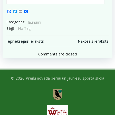
Facebook
Twitter
Email
Share
Categories:
Jaunumi
Tags:
No Tag
Post
Post
Iepriekšējais ieraksts
Nākošais ieraksts
navigation
navigation
Comments are closed
© 2026 Preiļu novada bērnu un jauniešu sporta skola