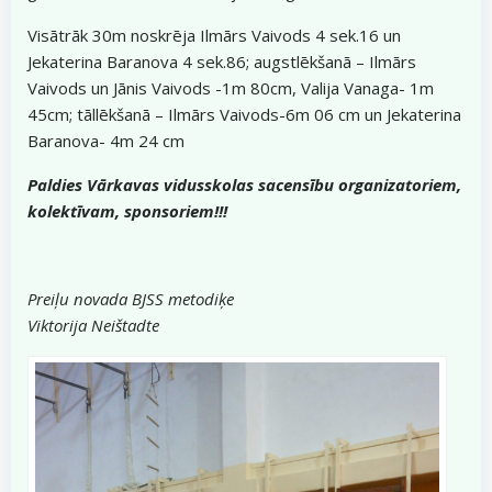
Visātrāk 30m noskrēja Ilmārs Vaivods 4 sek.16 un
Jekaterina Baranova 4 sek.86; augstlēkšanā – Ilmārs
Vaivods un Jānis Vaivods -1m 80cm, Valija Vanaga- 1m
45cm; tāllēkšanā – Ilmārs Vaivods-6m 06 cm un Jekaterina
Baranova- 4m 24 cm
Paldies Vārkavas vidusskolas sacensību organizatoriem,
kolektīvam, sponsoriem!!!
Preiļu novada BJSS metodiķe
Viktorija Neištadte