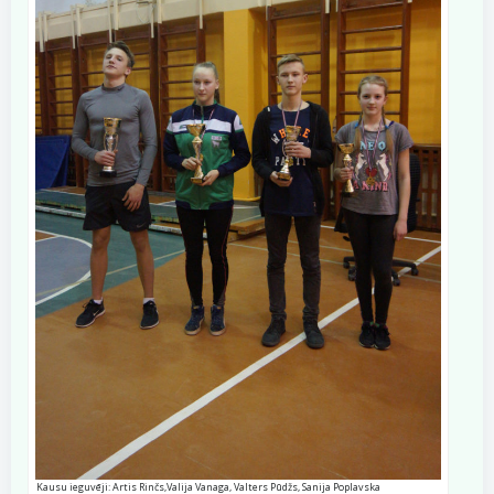
Kausu ieguvēji: Artis Rinčs,Valija Vanaga, Valters Pūdžs, Sanija Poplavska