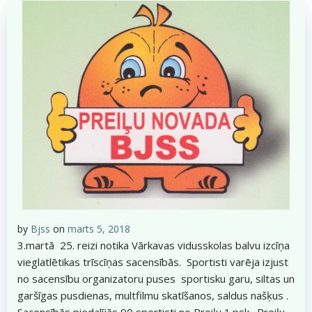
by
Bjss
on
marts 5, 2018
3.martā 25. reizi notika Vārkavas vidusskolas balvu izcīņa
vieglatlētikas trīscīņas sacensībās. Sportisti varēja izjust
no sacensību organizatoru puses sportisku garu, siltas un
garšīgas pusdienas, multfilmu skatīšanos, saldus našķus .
Sacensībās piedalījās 90 sportisti no Preiļu 1.psk., Preiļu