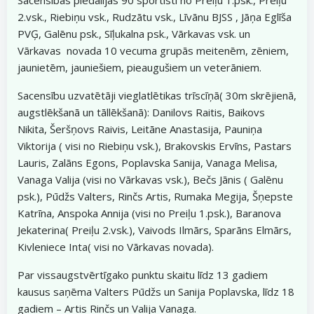
2.vsk., Riebiņu vsk., Rudzātu vsk., Līvānu BJSS , Jāņa Eglīša
PVĢ, Galēnu psk., Sīļukalna psk., Vārkavas vsk. un
Vārkavas novada 10 vecuma grupās meitenēm, zēniem,
jaunietēm, jauniešiem, pieaugušiem un veterāniem.
Sacensību uzvatētāji vieglatlētikas trīscīņā( 30m skrējienā,
augstlēkšanā un tāllēkšanā): Danilovs Raitis, Baikovs
Nikita, Šeršņovs Raivis, Leitāne Anastasija, Pauniņa
Viktorija ( visi no Riebiņu vsk.), Brakovskis Ervīns, Pastars
Lauris, Zalāns Egons, Poplavska Sanija, Vanaga Melisa,
Vanaga Valija (visi no Vārkavas vsk.), Bečs Jānis ( Galēnu
psk.), Pūdžs Valters, Rinčs Artis, Rumaka Megija, Šņepste
Katrīna, Anspoka Annija (visi no Preiļu 1.psk.), Baranova
Jekaterina( Preiļu 2.vsk.), Vaivods Ilmārs, Sparāns Elmārs,
Kivleniece Inta( visi no Vārkavas novada).
Par vissaugstvērtīgako punktu skaitu līdz 13 gadiem
kausus saņēma Valters Pūdžs un Sanija Poplavska, līdz 18
gadiem – Artis Rinčs un Valija Vanaga.