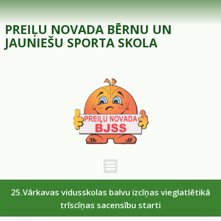
Skip
to
PREIĻU NOVADA BĒRNU UN
content
JAUNIEŠU SPORTA SKOLA
25.Vārkavas vidusskolas balvu izcīņas vieglatlētikā
trīscīņas sacensību starti