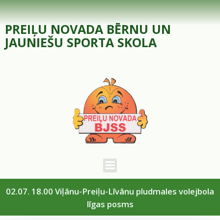
Skip
to
PREIĻU NOVADA BĒRNU UN
content
JAUNIEŠU SPORTA SKOLA
02.07. 18.00 Viļānu-Preiļu-Līvānu pludmales volejbola
līgas posms