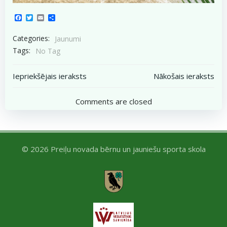
Facebook
Twitter
Email
Share
Categories:
Jaunumi
Tags:
No Tag
Post
Post
Iepriekšējais ieraksts
Nākošais ieraksts
navigation
navigation
Comments are closed
© 2026 Preiļu novada bērnu un jauniešu sporta skola